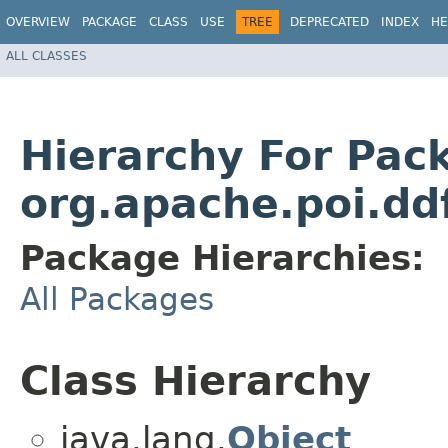
OVERVIEW
PACKAGE
CLASS
USE
TREE
DEPRECATED
INDEX
HE
ALL CLASSES
Hierarchy For Pac
org.apache.poi.dd
Package Hierarchies:
All Packages
Class Hierarchy
java.lang.
Object